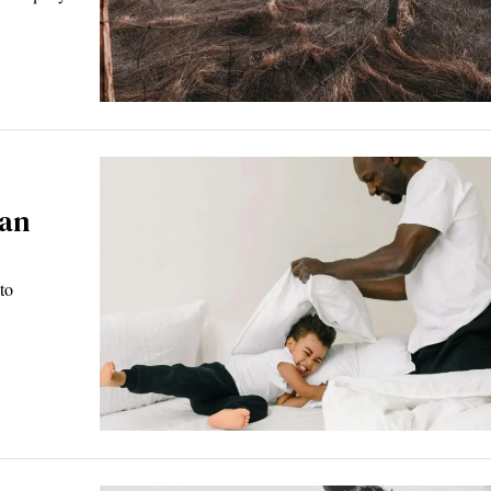
ban
to