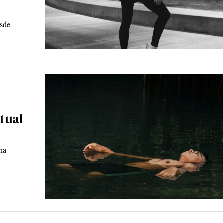
esde
itual
una