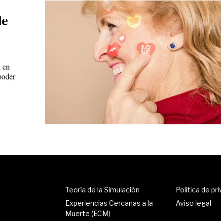
de
 en
poder
Teoría de la Simulación
Política de pr
Experiencias Cercanas a la
Aviso legal
Muerte (ECM)