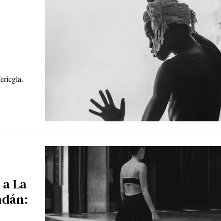
ericgla.
 a La
adán: