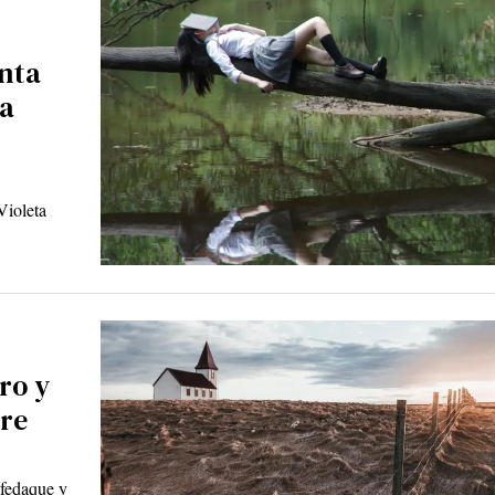
enta
la
Violeta
ro y
re
nfedaque y