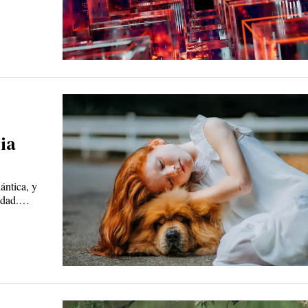
ia
ántica, y
lidad.…