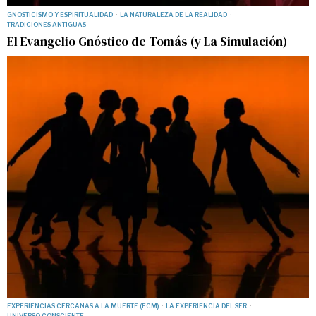
GNOSTICISMO Y ESPIRITUALIDAD
·
LA NATURALEZA DE LA REALIDAD
·
TRADICIONES ANTIGUAS
El Evangelio Gnóstico de Tomás (y La Simulación)
EXPERIENCIAS CERCANAS A LA MUERTE (ECM)
·
LA EXPERIENCIA DEL SER
·
UNIVERSO CONSCIENTE